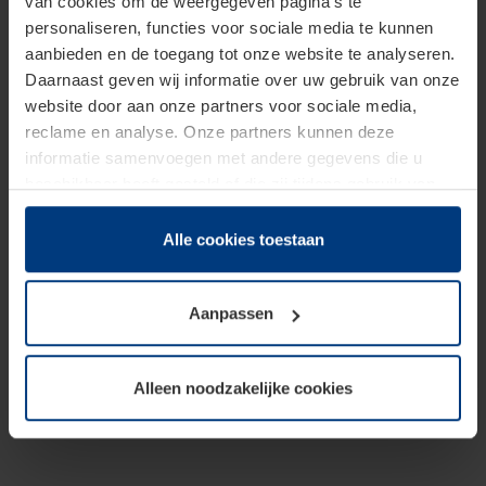
van cookies om de weergegeven pagina's te
personaliseren, functies voor sociale media te kunnen
aanbieden en de toegang tot onze website te analyseren.
Daarnaast geven wij informatie over uw gebruik van onze
website door aan onze partners voor sociale media,
reclame en analyse. Onze partners kunnen deze
informatie samenvoegen met andere gegevens die u
beschikbaar heeft gesteld of die zij tijdens gebruik van
hun diensten hebben verzameld.
Juridisch hebben wij het recht om cookies op uw
Alle cookies toestaan
computer te plaatsen wanneer dit voor de juiste werking
van deze pagina's absoluut vereist is. Voor alle andere
Aanpassen
soorten cookies is uw toestemming benodigd. Uw
toestemming kunt u op elk moment bij de uitleg van de
cookies op pagina
Privacyverklaring
op onze website
Alleen noodzakelijke cookies
wijzigen of herroepen.