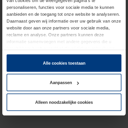
van cookies om de weergegeven pagina's te
personaliseren, functies voor sociale media te kunnen
aanbieden en de toegang tot onze website te analyseren.
Daarnaast geven wij informatie over uw gebruik van onze
website door aan onze partners voor sociale media,
reclame en analyse. Onze partners kunnen deze
informatie samenvoegen met andere gegevens die u
beschikbaar heeft gesteld of die zij tijdens gebruik van
hun diensten hebben verzameld.
Juridisch hebben wij het recht om cookies op uw
Alle cookies toestaan
computer te plaatsen wanneer dit voor de juiste werking
van deze pagina's absoluut vereist is. Voor alle andere
Aanpassen
soorten cookies is uw toestemming benodigd. Uw
toestemming kunt u op elk moment bij de uitleg van de
cookies op pagina
Privacyverklaring
op onze website
Alleen noodzakelijke cookies
wijzigen of herroepen.