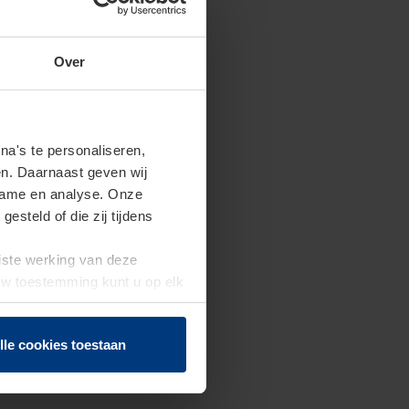
Over
a's te personaliseren,
en. Daarnaast geven wij
clame en analyse. Onze
steld of die zij tijdens
uiste werking van deze
 Uw toestemming kunt u op elk
f herroepen.
lle cookies toestaan