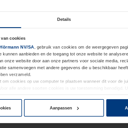
Details
 van cookies
Hörmann NV/SA
, gebruik van cookies om de weergegeven pagin
te kunnen aanbieden en de toegang tot onze website te analyser
van onze website door aan onze partners voor sociale media, re
tie samenvoegen met andere gegevens die u beschikbaar heeft ge
ebben verzameld.
ht om cookies op uw computer te plaatsen wanneer dit voor de j
. Voor alle andere soorten cookies is uw toestemming benodigd.
cookies op pagina
Privacyverklaring
op onze website wijzigen o
ookies
Aanpassen
A