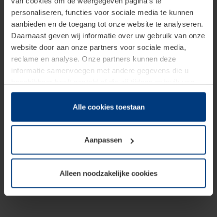
van cookies om de weergegeven pagina's te
personaliseren, functies voor sociale media te kunnen
aanbieden en de toegang tot onze website te analyseren.
Daarnaast geven wij informatie over uw gebruik van onze
website door aan onze partners voor sociale media,
reclame en analyse. Onze partners kunnen deze
informatie samenvoegen met andere gegevens die u
beschikbaar heeft gesteld of die zij tijdens gebruik van
hun diensten hebben verzameld.
Juridisch hebben wij het recht om cookies op uw
Alle cookies toestaan
computer te plaatsen wanneer dit voor de juiste werking
van deze pagina's absoluut vereist is. Voor alle andere
Aanpassen
soorten cookies is uw toestemming benodigd. Uw
toestemming kunt u op elk moment bij de uitleg van de
cookies op pagina
Privacyverklaring
op onze website
Alleen noodzakelijke cookies
wijzigen of herroepen.