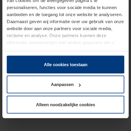
van cookies om de weergegeven pagina's te
personaliseren, functies voor sociale media te kunnen
aanbieden en de toegang tot onze website te analyseren.
Daarnaast geven wij informatie over uw gebruik van onze
website door aan onze partners voor sociale media,
reclame en analyse. Onze partners kunnen deze
informatie samenvoegen met andere gegevens die u
beschikbaar heeft gesteld of die zij tijdens gebruik van
hun diensten hebben verzameld.
Juridisch hebben wij het recht om cookies op uw
Alle cookies toestaan
computer te plaatsen wanneer dit voor de juiste werking
van deze pagina's absoluut vereist is. Voor alle andere
Aanpassen
soorten cookies is uw toestemming benodigd. Uw
toestemming kunt u op elk moment bij de uitleg van de
cookies op pagina
Privacyverklaring
op onze website
Alleen noodzakelijke cookies
wijzigen of herroepen.