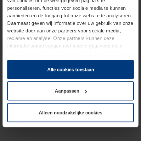
van cookies om de weergegeven pagina's te
personaliseren, functies voor sociale media te kunnen
aanbieden en de toegang tot onze website te analyseren.
Daarnaast geven wij informatie over uw gebruik van onze
website door aan onze partners voor sociale media,
reclame en analyse. Onze partners kunnen deze
informatie samenvoegen met andere gegevens die u
beschikbaar heeft gesteld of die zij tijdens gebruik van
hun diensten hebben verzameld.
Juridisch hebben wij het recht om cookies op uw
Alle cookies toestaan
computer te plaatsen wanneer dit voor de juiste werking
van deze pagina's absoluut vereist is. Voor alle andere
Aanpassen
soorten cookies is uw toestemming benodigd. Uw
toestemming kunt u op elk moment bij de uitleg van de
cookies op pagina
Privacyverklaring
op onze website
Alleen noodzakelijke cookies
wijzigen of herroepen.