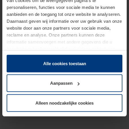
van cookies om de weergegeven pagina's te
personaliseren, functies voor sociale media te kunnen
aanbieden en de toegang tot onze website te analyseren.
Daarnaast geven wij informatie over uw gebruik van onze
website door aan onze partners voor sociale media,
reclame en analyse. Onze partners kunnen deze
informatie samenvoegen met andere gegevens die u
beschikbaar heeft gesteld of die zij tijdens gebruik van
hun diensten hebben verzameld.
Juridisch hebben wij het recht om cookies op uw
Alle cookies toestaan
computer te plaatsen wanneer dit voor de juiste werking
van deze pagina's absoluut vereist is. Voor alle andere
Aanpassen
soorten cookies is uw toestemming benodigd. Uw
toestemming kunt u op elk moment bij de uitleg van de
cookies op pagina
Privacyverklaring
op onze website
Alleen noodzakelijke cookies
wijzigen of herroepen.