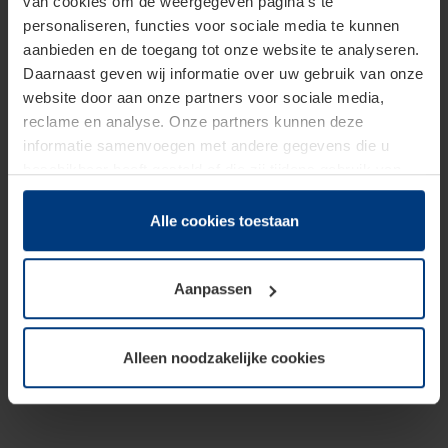
van cookies om de weergegeven pagina's te
personaliseren, functies voor sociale media te kunnen
aanbieden en de toegang tot onze website te analyseren.
Daarnaast geven wij informatie over uw gebruik van onze
website door aan onze partners voor sociale media,
reclame en analyse. Onze partners kunnen deze
informatie samenvoegen met andere gegevens die u
beschikbaar heeft gesteld of die zij tijdens gebruik van
hun diensten hebben verzameld.
Juridisch hebben wij het recht om cookies op uw
Alle cookies toestaan
computer te plaatsen wanneer dit voor de juiste werking
van deze pagina's absoluut vereist is. Voor alle andere
Aanpassen
soorten cookies is uw toestemming benodigd. Uw
toestemming kunt u op elk moment bij de uitleg van de
cookies op pagina
Privacyverklaring
op onze website
Alleen noodzakelijke cookies
wijzigen of herroepen.