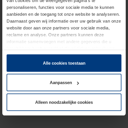
van cookies om de weergegeven pagina's te
personaliseren, functies voor sociale media te kunnen
aanbieden en de toegang tot onze website te analyseren.
Daarnaast geven wij informatie over uw gebruik van onze
website door aan onze partners voor sociale media,
reclame en analyse. Onze partners kunnen deze
informatie samenvoegen met andere gegevens die u
beschikbaar heeft gesteld of die zij tijdens gebruik van
hun diensten hebben verzameld.
Juridisch hebben wij het recht om cookies op uw
Alle cookies toestaan
computer te plaatsen wanneer dit voor de juiste werking
van deze pagina's absoluut vereist is. Voor alle andere
Aanpassen
soorten cookies is uw toestemming benodigd. Uw
toestemming kunt u op elk moment bij de uitleg van de
cookies op pagina
Privacyverklaring
op onze website
Alleen noodzakelijke cookies
wijzigen of herroepen.