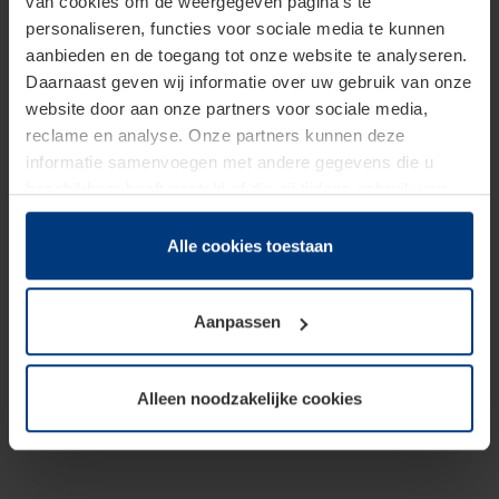
van cookies om de weergegeven pagina's te
personaliseren, functies voor sociale media te kunnen
aanbieden en de toegang tot onze website te analyseren.
Daarnaast geven wij informatie over uw gebruik van onze
website door aan onze partners voor sociale media,
reclame en analyse. Onze partners kunnen deze
informatie samenvoegen met andere gegevens die u
beschikbaar heeft gesteld of die zij tijdens gebruik van
hun diensten hebben verzameld.
Juridisch hebben wij het recht om cookies op uw
Alle cookies toestaan
computer te plaatsen wanneer dit voor de juiste werking
van deze pagina's absoluut vereist is. Voor alle andere
Aanpassen
soorten cookies is uw toestemming benodigd. Uw
toestemming kunt u op elk moment bij de uitleg van de
cookies op pagina
Privacyverklaring
op onze website
Alleen noodzakelijke cookies
wijzigen of herroepen.