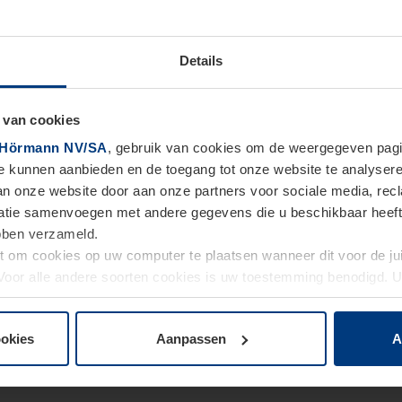
Details
 van cookies
Hörmann NV/SA
, gebruik van cookies om de weergegeven pagin
te kunnen aanbieden en de toegang tot onze website te analyser
van onze website door aan onze partners voor sociale media, re
tie samenvoegen met andere gegevens die u beschikbaar heeft ge
ebben verzameld.
ht om cookies op uw computer te plaatsen wanneer dit voor de j
. Voor alle andere soorten cookies is uw toestemming benodigd.
cookies op pagina
Privacyverklaring
op onze website wijzigen o
ookies
Aanpassen
A