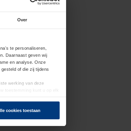
Over
a's te personaliseren,
en. Daarnaast geven wij
clame en analyse. Onze
steld of die zij tijdens
uiste werking van deze
 Uw toestemming kunt u op elk
f herroepen.
lle cookies toestaan