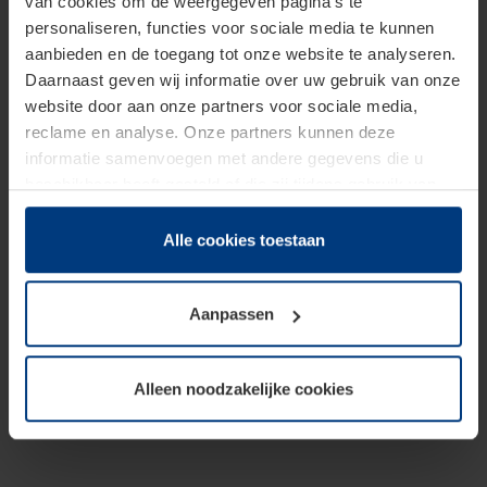
van cookies om de weergegeven pagina's te
personaliseren, functies voor sociale media te kunnen
aanbieden en de toegang tot onze website te analyseren.
Daarnaast geven wij informatie over uw gebruik van onze
website door aan onze partners voor sociale media,
reclame en analyse. Onze partners kunnen deze
informatie samenvoegen met andere gegevens die u
beschikbaar heeft gesteld of die zij tijdens gebruik van
hun diensten hebben verzameld.
Juridisch hebben wij het recht om cookies op uw
Alle cookies toestaan
computer te plaatsen wanneer dit voor de juiste werking
van deze pagina's absoluut vereist is. Voor alle andere
Aanpassen
soorten cookies is uw toestemming benodigd. Uw
toestemming kunt u op elk moment bij de uitleg van de
cookies op pagina
Privacyverklaring
op onze website
Alleen noodzakelijke cookies
wijzigen of herroepen.