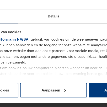
Details
 van cookies
Hörmann NV/SA
, gebruik van cookies om de weergegeven pagin
te kunnen aanbieden en de toegang tot onze website te analyser
van onze website door aan onze partners voor sociale media, re
tie samenvoegen met andere gegevens die u beschikbaar heeft ge
ebben verzameld.
ht om cookies op uw computer te plaatsen wanneer dit voor de j
. Voor alle andere soorten cookies is uw toestemming benodigd.
cookies op pagina
Privacyverklaring
op onze website wijzigen o
ookies
Aanpassen
A