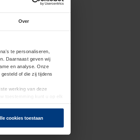
Over
a's te personaliseren,
en. Daarnaast geven wij
clame en analyse. Onze
steld of die zij tijdens
uiste werking van deze
 Uw toestemming kunt u op elk
f herroepen.
lle cookies toestaan