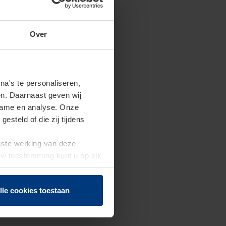
Over
a's te personaliseren,
en. Daarnaast geven wij
clame en analyse. Onze
steld of die zij tijdens
uiste werking van deze
 Uw toestemming kunt u op elk
f herroepen.
lle cookies toestaan