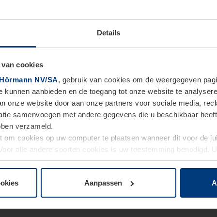
Details
 van cookies
Hörmann NV/SA
, gebruik van cookies om de weergegeven pagin
te kunnen aanbieden en de toegang tot onze website te analyser
van onze website door aan onze partners voor sociale media, re
tie samenvoegen met andere gegevens die u beschikbaar heeft ge
ebben verzameld.
ht om cookies op uw computer te plaatsen wanneer dit voor de j
. Voor alle andere soorten cookies is uw toestemming benodigd.
cookies op pagina
Privacyverklaring
op onze website wijzigen o
ookies
Aanpassen
A