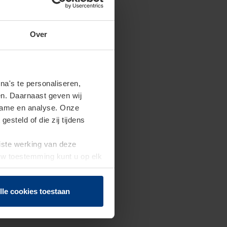
Over
a's te personaliseren,
en. Daarnaast geven wij
clame en analyse. Onze
steld of die zij tijdens
uiste werking van deze
 Uw toestemming kunt u op elk
f herroepen.
lle cookies toestaan