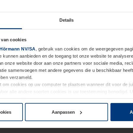
Details
 van cookies
Hörmann NV/SA
, gebruik van cookies om de weergegeven pagin
te kunnen aanbieden en de toegang tot onze website te analyser
van onze website door aan onze partners voor sociale media, re
tie samenvoegen met andere gegevens die u beschikbaar heeft ge
ebben verzameld.
ht om cookies op uw computer te plaatsen wanneer dit voor de j
. Voor alle andere soorten cookies is uw toestemming benodigd.
cookies op pagina
Privacyverklaring
op onze website wijzigen o
ookies
Aanpassen
A