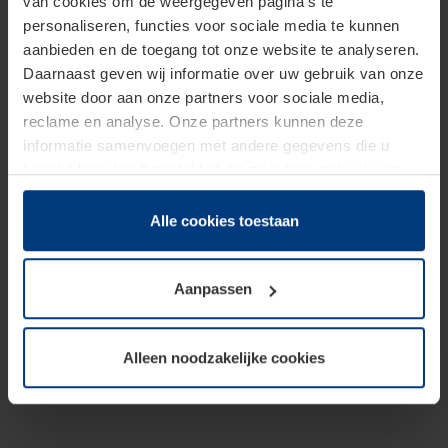
van cookies om de weergegeven pagina's te
personaliseren, functies voor sociale media te kunnen
aanbieden en de toegang tot onze website te analyseren.
Daarnaast geven wij informatie over uw gebruik van onze
website door aan onze partners voor sociale media,
reclame en analyse. Onze partners kunnen deze
informatie samenvoegen met andere gegevens die u
beschikbaar heeft gesteld of die zij tijdens gebruik van
hun diensten hebben verzameld.
Juridisch hebben wij het recht om cookies op uw
Alle cookies toestaan
computer te plaatsen wanneer dit voor de juiste werking
van deze pagina's absoluut vereist is. Voor alle andere
Aanpassen
soorten cookies is uw toestemming benodigd. Uw
toestemming kunt u op elk moment bij de uitleg van de
cookies op pagina
Privacyverklaring
op onze website
Alleen noodzakelijke cookies
wijzigen of herroepen.