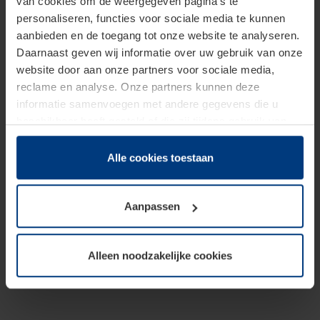
van cookies om de weergegeven pagina's te
personaliseren, functies voor sociale media te kunnen
aanbieden en de toegang tot onze website te analyseren.
Daarnaast geven wij informatie over uw gebruik van onze
website door aan onze partners voor sociale media,
reclame en analyse. Onze partners kunnen deze
informatie samenvoegen met andere gegevens die u
beschikbaar heeft gesteld of die zij tijdens gebruik van
hun diensten hebben verzameld.
Juridisch hebben wij het recht om cookies op uw
Alle cookies toestaan
computer te plaatsen wanneer dit voor de juiste werking
van deze pagina's absoluut vereist is. Voor alle andere
Aanpassen
soorten cookies is uw toestemming benodigd. Uw
toestemming kunt u op elk moment bij de uitleg van de
cookies op pagina
Privacyverklaring
op onze website
Alleen noodzakelijke cookies
wijzigen of herroepen.