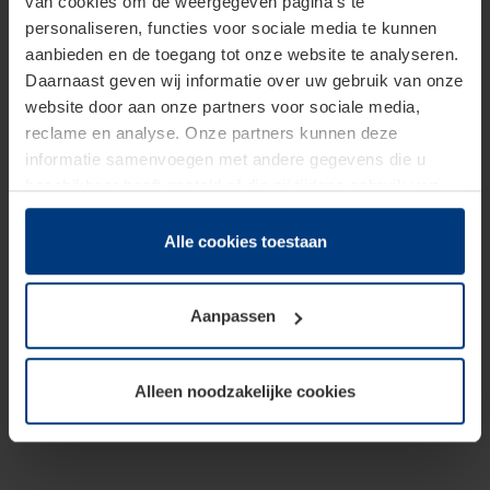
van cookies om de weergegeven pagina's te
personaliseren, functies voor sociale media te kunnen
aanbieden en de toegang tot onze website te analyseren.
Daarnaast geven wij informatie over uw gebruik van onze
website door aan onze partners voor sociale media,
reclame en analyse. Onze partners kunnen deze
informatie samenvoegen met andere gegevens die u
beschikbaar heeft gesteld of die zij tijdens gebruik van
hun diensten hebben verzameld.
Juridisch hebben wij het recht om cookies op uw
Alle cookies toestaan
computer te plaatsen wanneer dit voor de juiste werking
van deze pagina's absoluut vereist is. Voor alle andere
Aanpassen
soorten cookies is uw toestemming benodigd. Uw
toestemming kunt u op elk moment bij de uitleg van de
cookies op pagina
Privacyverklaring
op onze website
Alleen noodzakelijke cookies
wijzigen of herroepen.