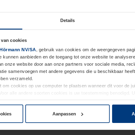
Details
 van cookies
Hörmann NV/SA
, gebruik van cookies om de weergegeven pagin
te kunnen aanbieden en de toegang tot onze website te analyser
van onze website door aan onze partners voor sociale media, re
tie samenvoegen met andere gegevens die u beschikbaar heeft ge
ebben verzameld.
ht om cookies op uw computer te plaatsen wanneer dit voor de j
. Voor alle andere soorten cookies is uw toestemming benodigd.
cookies op pagina
Privacyverklaring
op onze website wijzigen o
ookies
Aanpassen
A