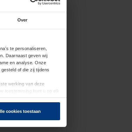
Over
a's te personaliseren,
en. Daarnaast geven wij
clame en analyse. Onze
steld of die zij tijdens
uiste werking van deze
 Uw toestemming kunt u op elk
f herroepen.
lle cookies toestaan