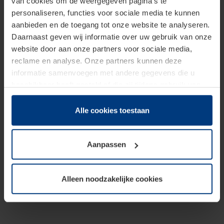
van cookies om de weergegeven pagina's te
personaliseren, functies voor sociale media te kunnen
aanbieden en de toegang tot onze website te analyseren.
Daarnaast geven wij informatie over uw gebruik van onze
website door aan onze partners voor sociale media,
reclame en analyse. Onze partners kunnen deze
informatie samenvoegen met andere gegevens die u
beschikbaar heeft gesteld of die zij tijdens gebruik van
hun diensten hebben verzameld.
Juridisch hebben wij het recht om cookies op uw
Alle cookies toestaan
computer te plaatsen wanneer dit voor de juiste werking
van deze pagina's absoluut vereist is. Voor alle andere
Aanpassen
soorten cookies is uw toestemming benodigd. Uw
toestemming kunt u op elk moment bij de uitleg van de
cookies op pagina
Privacyverklaring
op onze website
Alleen noodzakelijke cookies
wijzigen of herroepen.