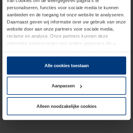
van cookies om de weergegeven pagina's te
personaliseren, functies voor sociale media te kunnen
aanbieden en de toegang tot onze website te analyseren.
Daarnaast geven wij informatie over uw gebruik van onze
website door aan onze partners voor sociale media,
reclame en analyse. Onze partners kunnen deze
informatie samenvoegen met andere gegevens die u
beschikbaar heeft gesteld of die zij tijdens gebruik van
hun diensten hebben verzameld.
Juridisch hebben wij het recht om cookies op uw
Alle cookies toestaan
computer te plaatsen wanneer dit voor de juiste werking
van deze pagina's absoluut vereist is. Voor alle andere
Aanpassen
soorten cookies is uw toestemming benodigd. Uw
toestemming kunt u op elk moment bij de uitleg van de
cookies op pagina
Privacyverklaring
op onze website
Alleen noodzakelijke cookies
wijzigen of herroepen.