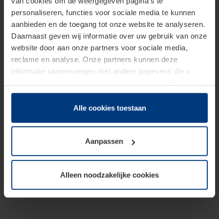
van cookies om de weergegeven pagina's te
personaliseren, functies voor sociale media te kunnen
aanbieden en de toegang tot onze website te analyseren.
Daarnaast geven wij informatie over uw gebruik van onze
website door aan onze partners voor sociale media,
reclame en analyse. Onze partners kunnen deze
informatie samenvoegen met andere gegevens die u
beschikbaar heeft gesteld of die zij tijdens gebruik van
hun diensten hebben verzameld.
Juridisch hebben wij het recht om cookies op uw
Alle cookies toestaan
computer te plaatsen wanneer dit voor de juiste werking
van deze pagina's absoluut vereist is. Voor alle andere
Aanpassen
soorten cookies is uw toestemming benodigd. Uw
toestemming kunt u op elk moment bij de uitleg van de
cookies op pagina
Privacyverklaring
op onze website
Alleen noodzakelijke cookies
wijzigen of herroepen.