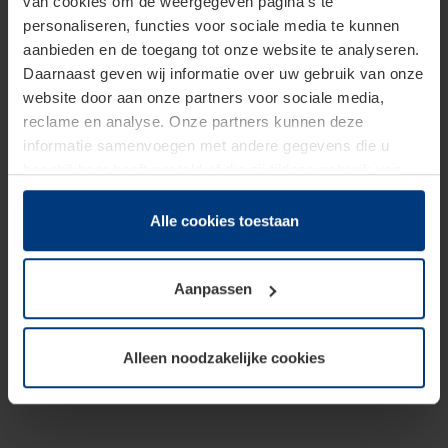
van cookies om de weergegeven pagina's te
personaliseren, functies voor sociale media te kunnen
aanbieden en de toegang tot onze website te analyseren.
Daarnaast geven wij informatie over uw gebruik van onze
website door aan onze partners voor sociale media,
reclame en analyse. Onze partners kunnen deze
informatie samenvoegen met andere gegevens die u
beschikbaar heeft gesteld of die zij tijdens gebruik van
hun diensten hebben verzameld.
Juridisch hebben wij het recht om cookies op uw
Alle cookies toestaan
computer te plaatsen wanneer dit voor de juiste werking
van deze pagina's absoluut vereist is. Voor alle andere
Aanpassen
soorten cookies is uw toestemming benodigd. Uw
toestemming kunt u op elk moment bij de uitleg van de
cookies op pagina
Privacyverklaring
op onze website
Alleen noodzakelijke cookies
wijzigen of herroepen.