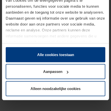
van cookies om de weergegeven pagina's te
personaliseren, functies voor sociale media te kunnen
aanbieden en de toegang tot onze website te analyseren.
Daarnaast geven wij informatie over uw gebruik van onze
website door aan onze partners voor sociale media,
reclame en analyse. Onze partners kunnen deze
informatie samenvoegen met andere gegevens die u
beschikbaar heeft gesteld of die zij tijdens gebruik van
hun diensten hebben verzameld.
Juridisch hebben wij het recht om cookies op uw
Alle cookies toestaan
computer te plaatsen wanneer dit voor de juiste werking
van deze pagina's absoluut vereist is. Voor alle andere
Aanpassen
soorten cookies is uw toestemming benodigd. Uw
toestemming kunt u op elk moment bij de uitleg van de
cookies op pagina
Privacyverklaring
op onze website
Alleen noodzakelijke cookies
wijzigen of herroepen.