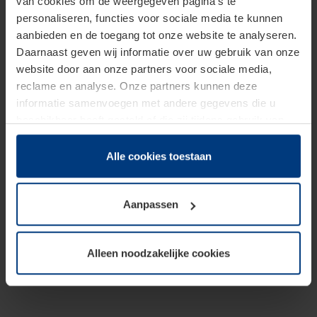
van cookies om de weergegeven pagina's te
personaliseren, functies voor sociale media te kunnen
aanbieden en de toegang tot onze website te analyseren.
Daarnaast geven wij informatie over uw gebruik van onze
website door aan onze partners voor sociale media,
reclame en analyse. Onze partners kunnen deze
informatie samenvoegen met andere gegevens die u
beschikbaar heeft gesteld of die zij tijdens gebruik van
hun diensten hebben verzameld.
Juridisch hebben wij het recht om cookies op uw
Alle cookies toestaan
computer te plaatsen wanneer dit voor de juiste werking
van deze pagina's absoluut vereist is. Voor alle andere
Aanpassen
soorten cookies is uw toestemming benodigd. Uw
toestemming kunt u op elk moment bij de uitleg van de
cookies op pagina
Privacyverklaring
op onze website
Alleen noodzakelijke cookies
wijzigen of herroepen.