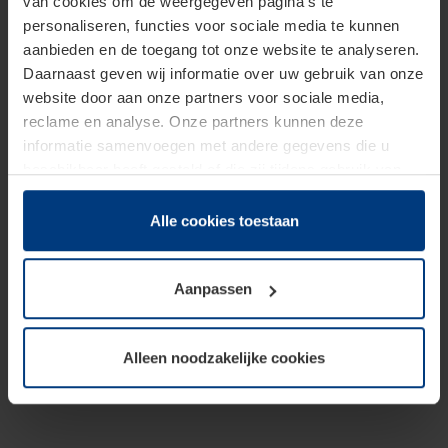
van cookies om de weergegeven pagina's te
personaliseren, functies voor sociale media te kunnen
aanbieden en de toegang tot onze website te analyseren.
Daarnaast geven wij informatie over uw gebruik van onze
website door aan onze partners voor sociale media,
reclame en analyse. Onze partners kunnen deze
informatie samenvoegen met andere gegevens die u
beschikbaar heeft gesteld of die zij tijdens gebruik van
hun diensten hebben verzameld.
Juridisch hebben wij het recht om cookies op uw
Alle cookies toestaan
computer te plaatsen wanneer dit voor de juiste werking
van deze pagina's absoluut vereist is. Voor alle andere
Aanpassen
soorten cookies is uw toestemming benodigd. Uw
toestemming kunt u op elk moment bij de uitleg van de
cookies op pagina
Privacyverklaring
op onze website
Alleen noodzakelijke cookies
wijzigen of herroepen.