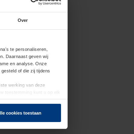
Over
a's te personaliseren,
en. Daarnaast geven wij
clame en analyse. Onze
steld of die zij tijdens
uiste werking van deze
 Uw toestemming kunt u op elk
f herroepen.
lle cookies toestaan