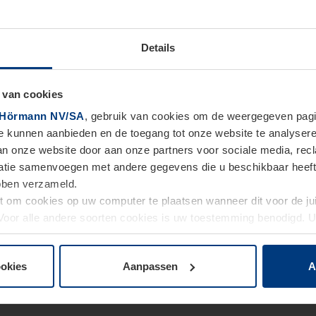
Details
 van cookies
Hörmann NV/SA
, gebruik van cookies om de weergegeven pagin
te kunnen aanbieden en de toegang tot onze website te analyser
van onze website door aan onze partners voor sociale media, re
tie samenvoegen met andere gegevens die u beschikbaar heeft ge
ebben verzameld.
ht om cookies op uw computer te plaatsen wanneer dit voor de j
. Voor alle andere soorten cookies is uw toestemming benodigd.
cookies op pagina
Privacyverklaring
op onze website wijzigen o
ookies
Aanpassen
A