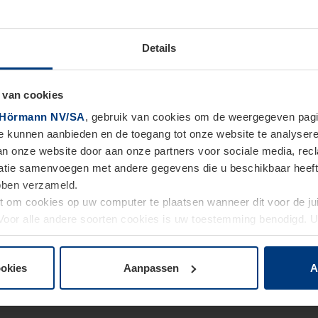
Details
 van cookies
Hörmann NV/SA
, gebruik van cookies om de weergegeven pagin
te kunnen aanbieden en de toegang tot onze website te analyser
van onze website door aan onze partners voor sociale media, re
tie samenvoegen met andere gegevens die u beschikbaar heeft ge
ebben verzameld.
ht om cookies op uw computer te plaatsen wanneer dit voor de j
. Voor alle andere soorten cookies is uw toestemming benodigd.
cookies op pagina
Privacyverklaring
op onze website wijzigen o
ookies
Aanpassen
A