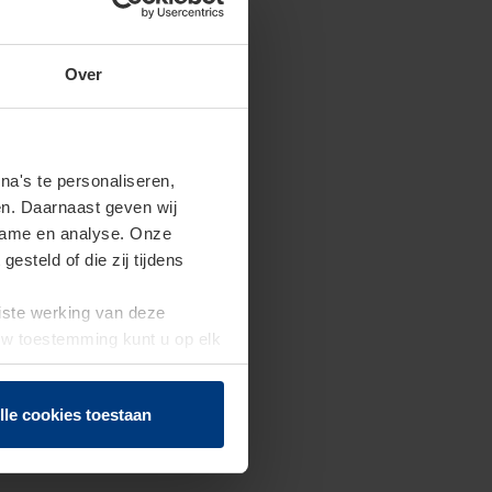
Over
a's te personaliseren,
en. Daarnaast geven wij
clame en analyse. Onze
steld of die zij tijdens
uiste werking van deze
 Uw toestemming kunt u op elk
f herroepen.
lle cookies toestaan