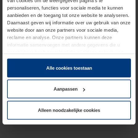
van cookies om de weergegeven pagina's te
personaliseren, functies voor sociale media te kunnen
aanbieden en de toegang tot onze website te analyseren.
Daarnaast geven wij informatie over uw gebruik van onze
website door aan onze partners voor sociale media,
reclame en analyse. Onze partners kunnen deze
informatie samenvoegen met andere gegevens die u
beschikbaar heeft gesteld of die zij tijdens gebruik van
hun diensten hebben verzameld.
Juridisch hebben wij het recht om cookies op uw
Alle cookies toestaan
computer te plaatsen wanneer dit voor de juiste werking
van deze pagina's absoluut vereist is. Voor alle andere
Aanpassen
soorten cookies is uw toestemming benodigd. Uw
toestemming kunt u op elk moment bij de uitleg van de
cookies op pagina
Privacyverklaring
op onze website
Alleen noodzakelijke cookies
wijzigen of herroepen.