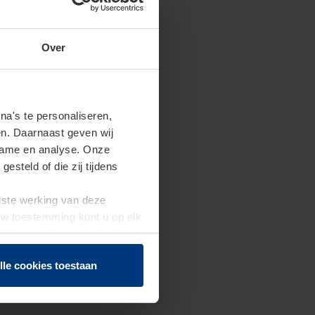
Over
a's te personaliseren,
en. Daarnaast geven wij
clame en analyse. Onze
steld of die zij tijdens
uiste werking van deze
 Uw toestemming kunt u op elk
f herroepen.
lle cookies toestaan