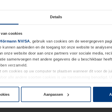
Details
 van cookies
Hörmann NV/SA
, gebruik van cookies om de weergegeven pagin
te kunnen aanbieden en de toegang tot onze website te analyser
van onze website door aan onze partners voor sociale media, re
tie samenvoegen met andere gegevens die u beschikbaar heeft ge
ebben verzameld.
ht om cookies op uw computer te plaatsen wanneer dit voor de j
. Voor alle andere soorten cookies is uw toestemming benodigd.
cookies op pagina
Privacyverklaring
op onze website wijzigen o
ookies
Aanpassen
A