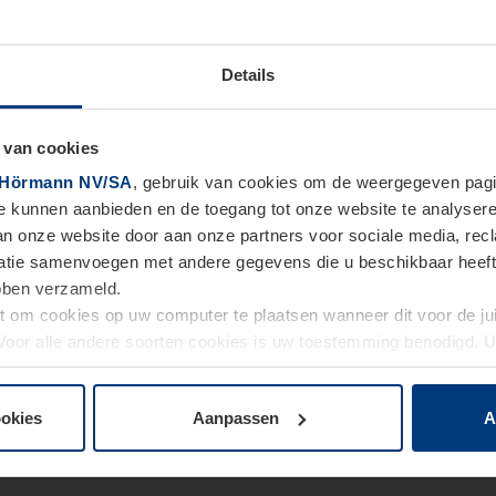
Details
 van cookies
Hörmann NV/SA
, gebruik van cookies om de weergegeven pagin
te kunnen aanbieden en de toegang tot onze website te analyser
van onze website door aan onze partners voor sociale media, re
tie samenvoegen met andere gegevens die u beschikbaar heeft ge
ebben verzameld.
ht om cookies op uw computer te plaatsen wanneer dit voor de j
. Voor alle andere soorten cookies is uw toestemming benodigd.
cookies op pagina
Privacyverklaring
op onze website wijzigen o
ookies
Aanpassen
A