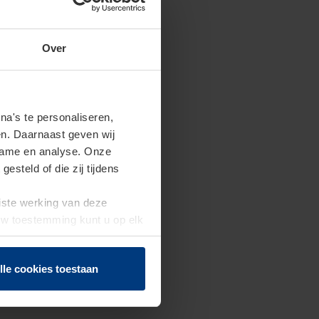
Over
a's te personaliseren,
en. Daarnaast geven wij
clame en analyse. Onze
steld of die zij tijdens
uiste werking van deze
 Uw toestemming kunt u op elk
f herroepen.
lle cookies toestaan