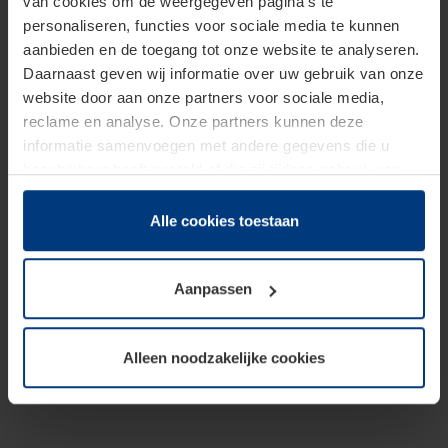
van cookies om de weergegeven pagina's te
personaliseren, functies voor sociale media te kunnen
aanbieden en de toegang tot onze website te analyseren.
Daarnaast geven wij informatie over uw gebruik van onze
website door aan onze partners voor sociale media,
reclame en analyse. Onze partners kunnen deze
informatie samenvoegen met andere gegevens die u
beschikbaar heeft gesteld of die zij tijdens gebruik van
hun diensten hebben verzameld.
Juridisch hebben wij het recht om cookies op uw
Alle cookies toestaan
computer te plaatsen wanneer dit voor de juiste werking
van deze pagina's absoluut vereist is. Voor alle andere
Aanpassen
soorten cookies is uw toestemming benodigd. Uw
toestemming kunt u op elk moment bij de uitleg van de
cookies op pagina
Privacyverklaring
op onze website
Alleen noodzakelijke cookies
wijzigen of herroepen.