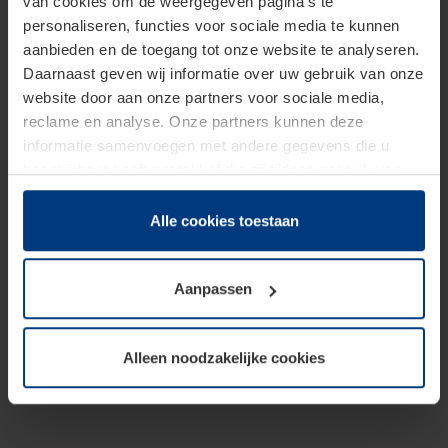
van cookies om de weergegeven pagina's te
personaliseren, functies voor sociale media te kunnen
aanbieden en de toegang tot onze website te analyseren.
Daarnaast geven wij informatie over uw gebruik van onze
website door aan onze partners voor sociale media,
reclame en analyse. Onze partners kunnen deze
informatie samenvoegen met andere gegevens die u
beschikbaar heeft gesteld of die zij tijdens gebruik van
hun diensten hebben verzameld.
Juridisch hebben wij het recht om cookies op uw
Alle cookies toestaan
computer te plaatsen wanneer dit voor de juiste werking
van deze pagina's absoluut vereist is. Voor alle andere
Aanpassen
soorten cookies is uw toestemming benodigd. Uw
toestemming kunt u op elk moment bij de uitleg van de
cookies op pagina
Privacyverklaring
op onze website
Alleen noodzakelijke cookies
wijzigen of herroepen.