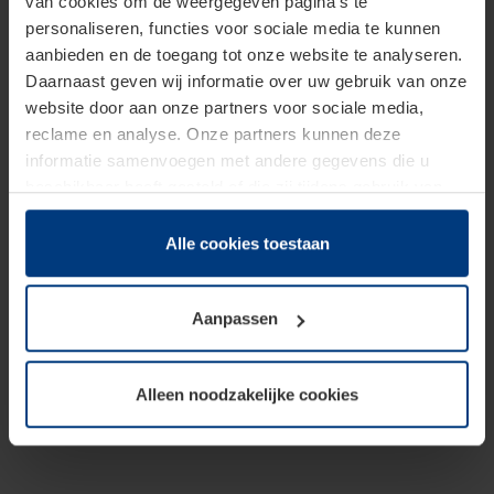
van cookies om de weergegeven pagina's te
personaliseren, functies voor sociale media te kunnen
aanbieden en de toegang tot onze website te analyseren.
Daarnaast geven wij informatie over uw gebruik van onze
website door aan onze partners voor sociale media,
reclame en analyse. Onze partners kunnen deze
informatie samenvoegen met andere gegevens die u
beschikbaar heeft gesteld of die zij tijdens gebruik van
hun diensten hebben verzameld.
Juridisch hebben wij het recht om cookies op uw
Alle cookies toestaan
computer te plaatsen wanneer dit voor de juiste werking
van deze pagina's absoluut vereist is. Voor alle andere
Aanpassen
soorten cookies is uw toestemming benodigd. Uw
toestemming kunt u op elk moment bij de uitleg van de
cookies op pagina
Privacyverklaring
op onze website
Alleen noodzakelijke cookies
wijzigen of herroepen.