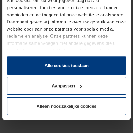
van cookies om de weergegeven pagina's te
personaliseren, functies voor sociale media te kunnen
aanbieden en de toegang tot onze website te analyseren.
Daarnaast geven wij informatie over uw gebruik van onze
website door aan onze partners voor sociale media,
reclame en analyse. Onze partners kunnen deze
informatie samenvoegen met andere gegevens die u
beschikbaar heeft gesteld of die zij tijdens gebruik van
hun diensten hebben verzameld.
Juridisch hebben wij het recht om cookies op uw
Alle cookies toestaan
computer te plaatsen wanneer dit voor de juiste werking
van deze pagina's absoluut vereist is. Voor alle andere
Aanpassen
soorten cookies is uw toestemming benodigd. Uw
toestemming kunt u op elk moment bij de uitleg van de
cookies op pagina
Privacyverklaring
op onze website
Alleen noodzakelijke cookies
wijzigen of herroepen.