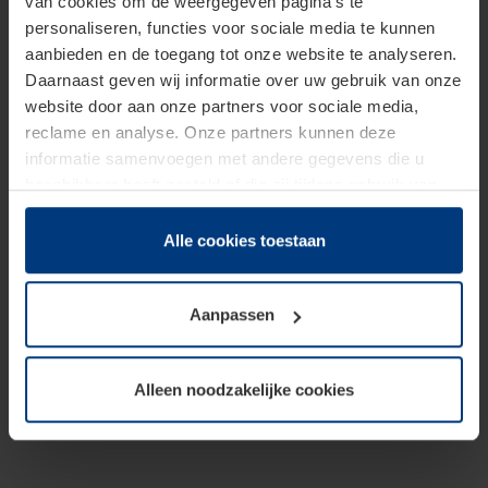
van cookies om de weergegeven pagina's te
personaliseren, functies voor sociale media te kunnen
aanbieden en de toegang tot onze website te analyseren.
Daarnaast geven wij informatie over uw gebruik van onze
website door aan onze partners voor sociale media,
reclame en analyse. Onze partners kunnen deze
informatie samenvoegen met andere gegevens die u
beschikbaar heeft gesteld of die zij tijdens gebruik van
hun diensten hebben verzameld.
Juridisch hebben wij het recht om cookies op uw
Alle cookies toestaan
computer te plaatsen wanneer dit voor de juiste werking
van deze pagina's absoluut vereist is. Voor alle andere
Aanpassen
soorten cookies is uw toestemming benodigd. Uw
toestemming kunt u op elk moment bij de uitleg van de
cookies op pagina
Privacyverklaring
op onze website
Alleen noodzakelijke cookies
wijzigen of herroepen.