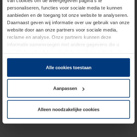
van cookies om de weergegeven pagina's te
personaliseren, functies voor sociale media te kunnen
aanbieden en de toegang tot onze website te analyseren.
Daarnaast geven wij informatie over uw gebruik van onze
website door aan onze partners voor sociale media,
reclame en analyse. Onze partners kunnen deze
informatie samenvoegen met andere gegevens die u
beschikbaar heeft gesteld of die zij tijdens gebruik van
hun diensten hebben verzameld.
Juridisch hebben wij het recht om cookies op uw
Alle cookies toestaan
computer te plaatsen wanneer dit voor de juiste werking
van deze pagina's absoluut vereist is. Voor alle andere
Aanpassen
soorten cookies is uw toestemming benodigd. Uw
toestemming kunt u op elk moment bij de uitleg van de
cookies op pagina
Privacyverklaring
op onze website
Alleen noodzakelijke cookies
wijzigen of herroepen.