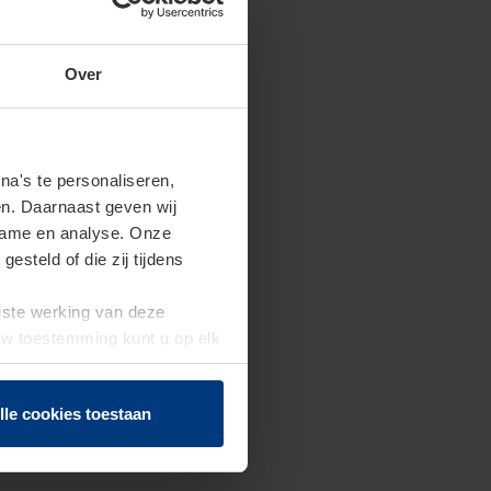
Over
a's te personaliseren,
en. Daarnaast geven wij
clame en analyse. Onze
steld of die zij tijdens
uiste werking van deze
 Uw toestemming kunt u op elk
f herroepen.
lle cookies toestaan