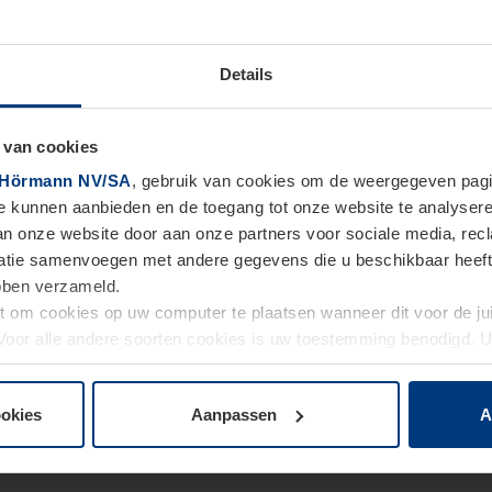
Details
 van cookies
Hörmann NV/SA
, gebruik van cookies om de weergegeven pagin
te kunnen aanbieden en de toegang tot onze website te analyser
van onze website door aan onze partners voor sociale media, re
tie samenvoegen met andere gegevens die u beschikbaar heeft ge
ebben verzameld.
ht om cookies op uw computer te plaatsen wanneer dit voor de j
. Voor alle andere soorten cookies is uw toestemming benodigd.
cookies op pagina
Privacyverklaring
op onze website wijzigen o
ookies
Aanpassen
A