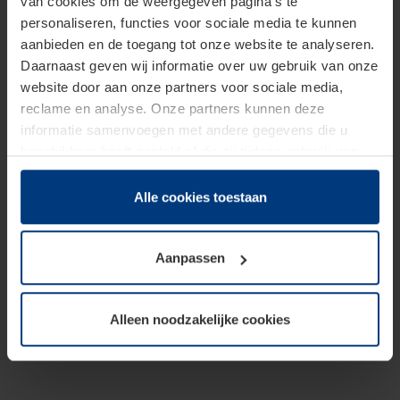
van cookies om de weergegeven pagina's te
personaliseren, functies voor sociale media te kunnen
aanbieden en de toegang tot onze website te analyseren.
Daarnaast geven wij informatie over uw gebruik van onze
website door aan onze partners voor sociale media,
reclame en analyse. Onze partners kunnen deze
informatie samenvoegen met andere gegevens die u
beschikbaar heeft gesteld of die zij tijdens gebruik van
hun diensten hebben verzameld.
Juridisch hebben wij het recht om cookies op uw
Alle cookies toestaan
computer te plaatsen wanneer dit voor de juiste werking
van deze pagina's absoluut vereist is. Voor alle andere
Aanpassen
soorten cookies is uw toestemming benodigd. Uw
toestemming kunt u op elk moment bij de uitleg van de
cookies op pagina
Privacyverklaring
op onze website
Alleen noodzakelijke cookies
wijzigen of herroepen.