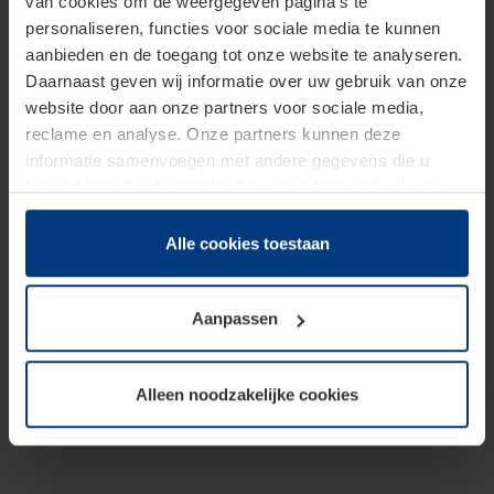
van cookies om de weergegeven pagina's te
personaliseren, functies voor sociale media te kunnen
aanbieden en de toegang tot onze website te analyseren.
Daarnaast geven wij informatie over uw gebruik van onze
website door aan onze partners voor sociale media,
reclame en analyse. Onze partners kunnen deze
informatie samenvoegen met andere gegevens die u
beschikbaar heeft gesteld of die zij tijdens gebruik van
hun diensten hebben verzameld.
Juridisch hebben wij het recht om cookies op uw
Alle cookies toestaan
computer te plaatsen wanneer dit voor de juiste werking
van deze pagina's absoluut vereist is. Voor alle andere
Aanpassen
soorten cookies is uw toestemming benodigd. Uw
toestemming kunt u op elk moment bij de uitleg van de
cookies op pagina
Privacyverklaring
op onze website
Alleen noodzakelijke cookies
wijzigen of herroepen.