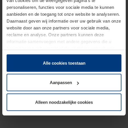
van cookies om de weergegeven pagina's te
personaliseren, functies voor sociale media te kunnen
aanbieden en de toegang tot onze website te analyseren.
Daarnaast geven wij informatie over uw gebruik van onze
website door aan onze partners voor sociale media,
reclame en analyse. Onze partners kunnen deze
informatie samenvoegen met andere gegevens die u
beschikbaar heeft gesteld of die zij tijdens gebruik van
hun diensten hebben verzameld.
Juridisch hebben wij het recht om cookies op uw
Alle cookies toestaan
computer te plaatsen wanneer dit voor de juiste werking
van deze pagina's absoluut vereist is. Voor alle andere
Aanpassen
soorten cookies is uw toestemming benodigd. Uw
toestemming kunt u op elk moment bij de uitleg van de
cookies op pagina
Privacyverklaring
op onze website
Alleen noodzakelijke cookies
wijzigen of herroepen.