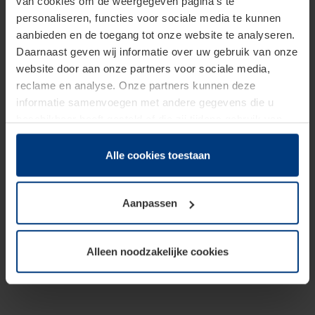
van cookies om de weergegeven pagina's te
personaliseren, functies voor sociale media te kunnen
aanbieden en de toegang tot onze website te analyseren.
Daarnaast geven wij informatie over uw gebruik van onze
website door aan onze partners voor sociale media,
reclame en analyse. Onze partners kunnen deze
informatie samenvoegen met andere gegevens die u
beschikbaar heeft gesteld of die zij tijdens gebruik van
hun diensten hebben verzameld.
Juridisch hebben wij het recht om cookies op uw
Alle cookies toestaan
computer te plaatsen wanneer dit voor de juiste werking
van deze pagina's absoluut vereist is. Voor alle andere
Aanpassen
soorten cookies is uw toestemming benodigd. Uw
toestemming kunt u op elk moment bij de uitleg van de
cookies op pagina
Privacyverklaring
op onze website
Alleen noodzakelijke cookies
wijzigen of herroepen.