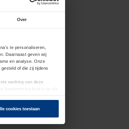
Over
a's te personaliseren,
en. Daarnaast geven wij
clame en analyse. Onze
steld of die zij tijdens
uiste werking van deze
 Uw toestemming kunt u op elk
f herroepen.
lle cookies toestaan