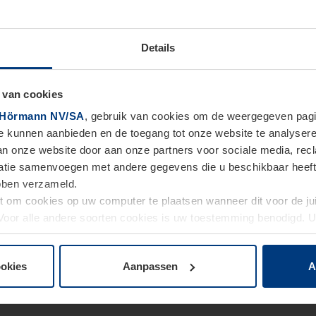
Details
 van cookies
Hörmann NV/SA
, gebruik van cookies om de weergegeven pagin
te kunnen aanbieden en de toegang tot onze website te analyser
van onze website door aan onze partners voor sociale media, re
tie samenvoegen met andere gegevens die u beschikbaar heeft ge
ebben verzameld.
ht om cookies op uw computer te plaatsen wanneer dit voor de j
. Voor alle andere soorten cookies is uw toestemming benodigd.
cookies op pagina
Privacyverklaring
op onze website wijzigen o
ookies
Aanpassen
A