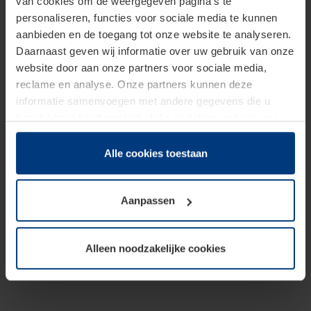
van cookies om de weergegeven pagina's te
personaliseren, functies voor sociale media te kunnen
aanbieden en de toegang tot onze website te analyseren.
Daarnaast geven wij informatie over uw gebruik van onze
website door aan onze partners voor sociale media,
reclame en analyse. Onze partners kunnen deze
informatie samenvoegen met andere gegevens die u
beschikbaar heeft gesteld of die zij tijdens gebruik van
hun diensten hebben verzameld.
Juridisch hebben wij het recht om cookies op uw
Alle cookies toestaan
computer te plaatsen wanneer dit voor de juiste werking
van deze pagina's absoluut vereist is. Voor alle andere
Aanpassen
soorten cookies is uw toestemming benodigd. Uw
toestemming kunt u op elk moment bij de uitleg van de
cookies op pagina
Privacyverklaring
op onze website
Alleen noodzakelijke cookies
wijzigen of herroepen.