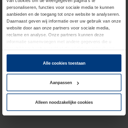
van cookies om de weergegeven pagina's te
personaliseren, functies voor sociale media te kunnen
aanbieden en de toegang tot onze website te analyseren.
Daarnaast geven wij informatie over uw gebruik van onze
website door aan onze partners voor sociale media,
reclame en analyse. Onze partners kunnen deze
informatie samenvoegen met andere gegevens die u
beschikbaar heeft gesteld of die zij tijdens gebruik van
hun diensten hebben verzameld.
Juridisch hebben wij het recht om cookies op uw
Alle cookies toestaan
computer te plaatsen wanneer dit voor de juiste werking
van deze pagina's absoluut vereist is. Voor alle andere
Aanpassen
soorten cookies is uw toestemming benodigd. Uw
toestemming kunt u op elk moment bij de uitleg van de
cookies op pagina
Privacyverklaring
op onze website
Alleen noodzakelijke cookies
wijzigen of herroepen.