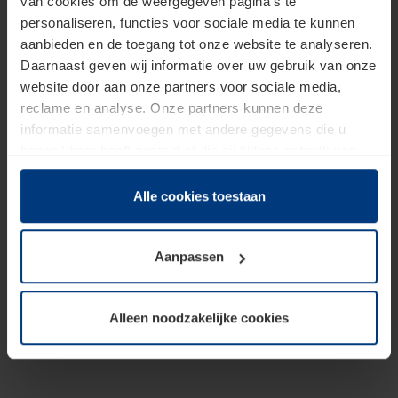
van cookies om de weergegeven pagina's te
personaliseren, functies voor sociale media te kunnen
aanbieden en de toegang tot onze website te analyseren.
Daarnaast geven wij informatie over uw gebruik van onze
website door aan onze partners voor sociale media,
reclame en analyse. Onze partners kunnen deze
informatie samenvoegen met andere gegevens die u
beschikbaar heeft gesteld of die zij tijdens gebruik van
hun diensten hebben verzameld.
Juridisch hebben wij het recht om cookies op uw
Alle cookies toestaan
computer te plaatsen wanneer dit voor de juiste werking
van deze pagina's absoluut vereist is. Voor alle andere
Aanpassen
soorten cookies is uw toestemming benodigd. Uw
toestemming kunt u op elk moment bij de uitleg van de
cookies op pagina
Privacyverklaring
op onze website
Alleen noodzakelijke cookies
wijzigen of herroepen.