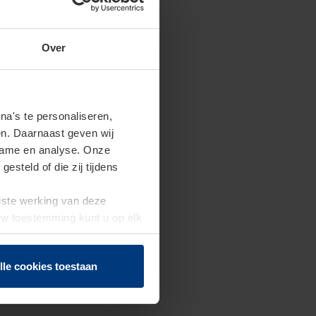
Over
a's te personaliseren,
en. Daarnaast geven wij
clame en analyse. Onze
steld of die zij tijdens
uiste werking van deze
 Uw toestemming kunt u op elk
f herroepen.
lle cookies toestaan