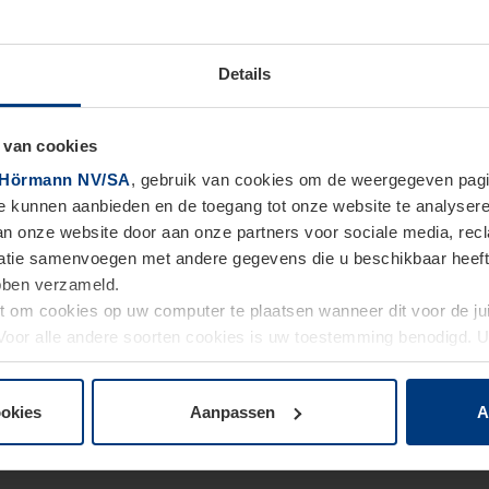
Details
 van cookies
Hörmann NV/SA
, gebruik van cookies om de weergegeven pagin
te kunnen aanbieden en de toegang tot onze website te analyser
van onze website door aan onze partners voor sociale media, re
tie samenvoegen met andere gegevens die u beschikbaar heeft ge
ebben verzameld.
ht om cookies op uw computer te plaatsen wanneer dit voor de j
. Voor alle andere soorten cookies is uw toestemming benodigd.
cookies op pagina
Privacyverklaring
op onze website wijzigen o
ookies
Aanpassen
A