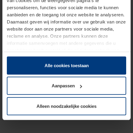
van cookies om de weergegeven pagina's te
personaliseren, functies voor sociale media te kunnen
aanbieden en de toegang tot onze website te analyseren.
Daarnaast geven wij informatie over uw gebruik van onze
website door aan onze partners voor sociale media,
reclame en analyse. Onze partners kunnen deze
informatie samenvoegen met andere gegevens die u
beschikbaar heeft gesteld of die zij tijdens gebruik van
hun diensten hebben verzameld.
Juridisch hebben wij het recht om cookies op uw
Alle cookies toestaan
computer te plaatsen wanneer dit voor de juiste werking
van deze pagina's absoluut vereist is. Voor alle andere
Aanpassen
soorten cookies is uw toestemming benodigd. Uw
toestemming kunt u op elk moment bij de uitleg van de
cookies op pagina
Privacyverklaring
op onze website
Alleen noodzakelijke cookies
wijzigen of herroepen.