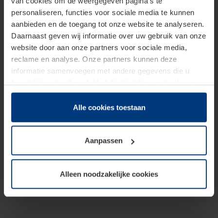
van cookies om de weergegeven pagina's te
personaliseren, functies voor sociale media te kunnen
aanbieden en de toegang tot onze website te analyseren.
Daarnaast geven wij informatie over uw gebruik van onze
website door aan onze partners voor sociale media,
reclame en analyse. Onze partners kunnen deze
informatie samenvoegen met andere gegevens die u
beschikbaar heeft gesteld of die zij tijdens gebruik van
hun diensten hebben verzameld.
Juridisch hebben wij het recht om cookies op uw
Alle cookies toestaan
computer te plaatsen wanneer dit voor de juiste werking
van deze pagina's absoluut vereist is. Voor alle andere
Aanpassen
soorten cookies is uw toestemming benodigd. Uw
toestemming kunt u op elk moment bij de uitleg van de
cookies op pagina
Privacyverklaring
op onze website
Alleen noodzakelijke cookies
wijzigen of herroepen.