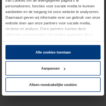
van cookies om de weergegeven pagina's te
personaliseren, functies voor sociale media te kunnen
aanbieden en de toegang tot onze website te analyseren.
Daarnaast geven wij informatie over uw gebruik van onze
website door aan onze partners voor sociale media,
reclame en analyse. Onze partners kunnen deze
informatie samenvoegen met andere gegevens die u
beschikbaar heeft gesteld of die zij tijdens gebruik van
hun diensten hebben verzameld.
Juridisch hebben wij het recht om cookies op uw
Alle cookies toestaan
computer te plaatsen wanneer dit voor de juiste werking
van deze pagina's absoluut vereist is. Voor alle andere
Aanpassen
soorten cookies is uw toestemming benodigd. Uw
toestemming kunt u op elk moment bij de uitleg van de
cookies op pagina
Privacyverklaring
op onze website
Alleen noodzakelijke cookies
wijzigen of herroepen.